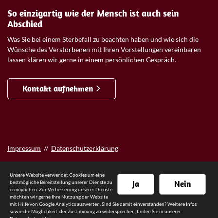
So einzigartig wie der Mensch ist auch sein
Abschied
Was Sie bei einem Sterbefall zu beachten haben und wie sich die
Wünsche des Verstorbenen mit Ihren Vorstellungen vereinbaren
lassen klären wir gerne in einem persönlichen Gespräch.
Kontakt aufnehmen
Impressum
//
Datenschutzerklärung
Unsere Website verwendet Cookies um eine
Ja
Nein
bestmögliche Bereitstellung unserer Dienste zu
ermöglichen. Zur Verbesserung unserer Dienste
möchten wir gerne Ihre Nutzung der Website
mit Hilfe von Google Analytics auswerten. Sind Sie damit einverstanden? Weitere Infos
sowie die Möglichkeit, der Zustimmung zu widersprechen, finden Sie in unserer
© 2026 - Bestattungshaus Gehlen